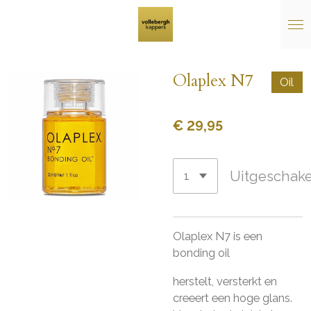
Ga
direct
naar
de
Olaplex N7
hoofdinhoud
Oil
€ 29,95
Uitgeschak
Olaplex N7 is een
bonding oil
herstelt, versterkt en
creeert een hoge glans.