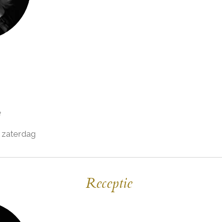
e
&
zaterdag
Receptie