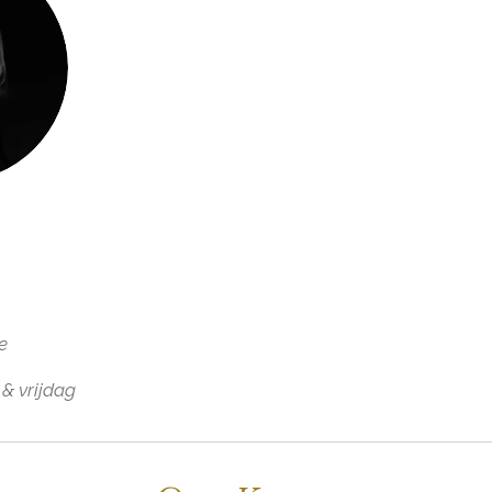
te
 & vrijdag