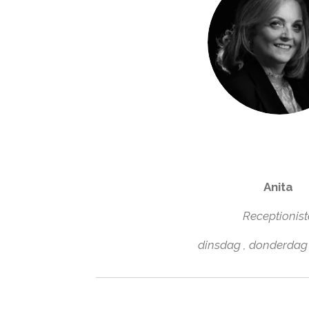
Anita
Receptionis
dinsdag , donderdag