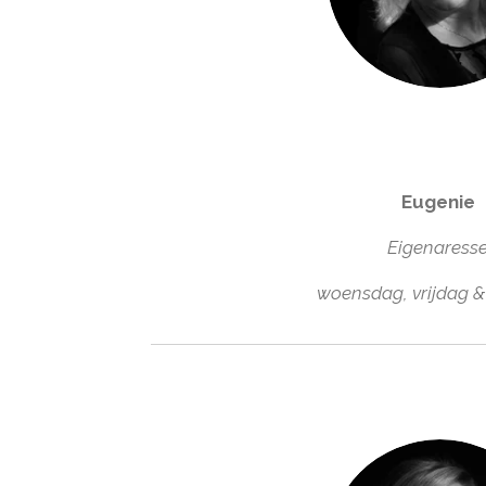
Eugenie
Eigenaress
woensdag, vrijdag 