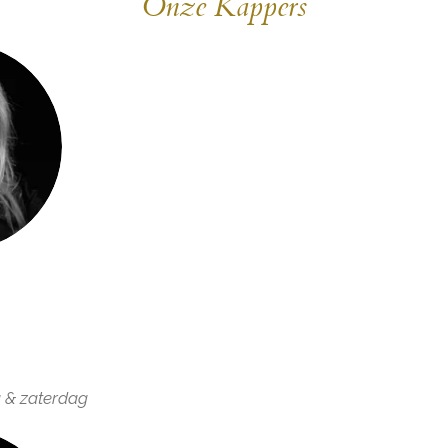
Onze Kappers
 & zaterdag