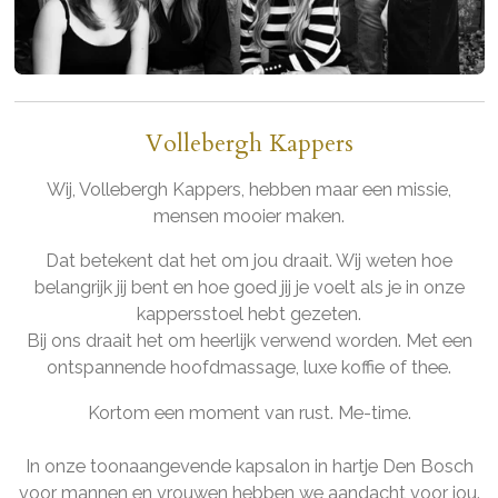
Vollebergh Kappers
Wij, Vollebergh Kappers,
hebben maar een missie,
mensen mooier maken.
Dat betekent dat het om jou draait.
Wij weten hoe
belangrijk jij bent en hoe goed jij je voelt als je in onze
kappersstoel hebt gezeten.
Bij ons draait het om heerlijk verwend worden. Met een
ontspannende hoofdmassage, luxe koffie of thee.
Kortom een moment van rust. Me-time.
In onze toonaangevende kapsalon in hartje Den Bosch
voor mannen en vrouwen hebben we aandacht voor jou.